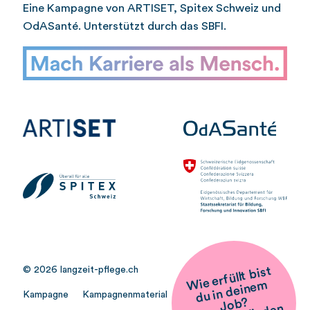
Eine Kampagne von ARTISET, Spitex Schweiz und
OdASanté. Unterstützt durch das SBFI.
Wie erfüllt
bist
du in
deine
J
o
© 2026 langzeit-pflege.ch
m
Kampagne
Kampagnenmaterial
Medien
b?